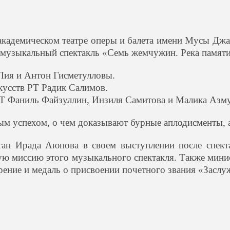
 академическом театре оперы и балета имени Мусы Джа
л музыкальный спектакль «Семь жемчужин. Река памяти
Лия и Антон Гисметулловы.
кусств РТ Радик Салимов.
РТ Фаниль Файзуллин, Инзиля Самитова и Малика Азм
м успехом, о чем доказывают бурные аплодисменты, 
тан Ирада Аюпова в своем выступлении после спект
ую миссию этого музыкального спектакля. Также минис
ение и медаль о присвоении почетного звания «Заслу