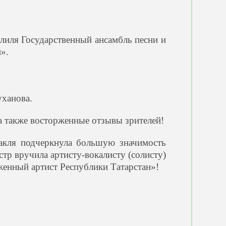
лиля Государственный ансамбль песни и
».
уханова.
а также восторженные отзывы зрителей!
акля подчеркнула большую значимость
тр вручила артисту-вокалисту (солисту)
женный артист Республики Татарстан»!